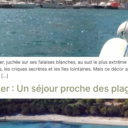
er, juchée sur ses falaises blanches, au sud le plus extrêm
 les criques secrètes et les îles lointaines. Mais ce décor s
u […]
er : Un séjour proche des pla