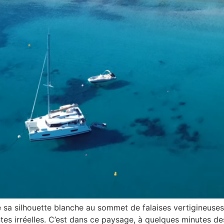
 sa silhouette blanche au sommet de falaises vertigineuses.
ntes irréelles. C’est dans ce paysage, à quelques minutes de